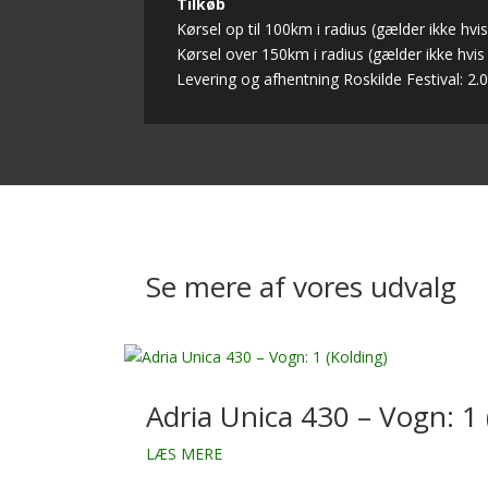
Tilkøb
Kørsel op til 100km i radius (gælder ikke hvi
Kørsel over 150km i radius (gælder ikke hvis
Levering og afhentning Roskilde Festival: 2
Se mere af vores udvalg
Adria Unica 430 – Vogn: 1 
LÆS MERE