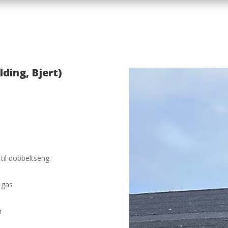
lding, Bjert)
il dobbeltseng.
 gas
r