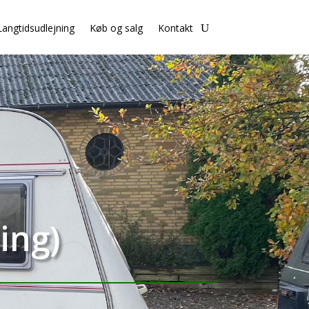
Langtidsudlejning
Køb og salg
Kontakt
ing)