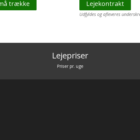
 må trække
Lejekontrakt
Udfyldes og afleveres underskr
Lejepriser
Priser pr. uge